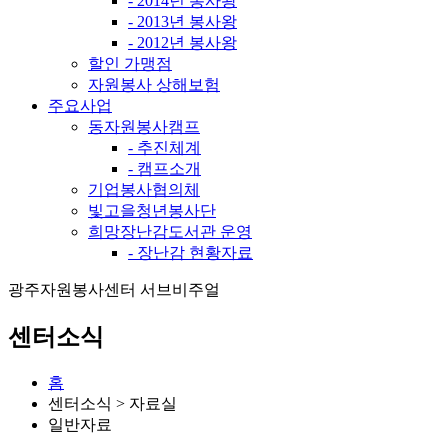
- 2014년 봉사왕
- 2013년 봉사왕
- 2012년 봉사왕
할인 가맹점
자원봉사 상해보험
주요사업
동자원봉사캠프
- 추진체계
- 캠프소개
기업봉사협의체
빛고을청년봉사단
희망장난감도서관 운영
- 장난감 현황자료
광주자원봉사센터 서브비주얼
센터소식
홈
센터소식 > 자료실
일반자료