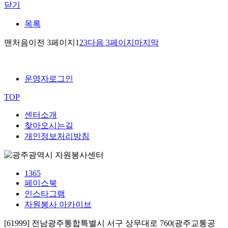
닫기
목록
맨처음
이전 3페이지
1
2
3
다음 3페이지
마지막
운영자로그인
TOP
센터소개
찾아오시는길
개인정보처리방침
1365
페이스북
인스타그램
자원봉사 아카이브
[61999] 전남광주통합특별시 서구 상무대로 760(광주교통공