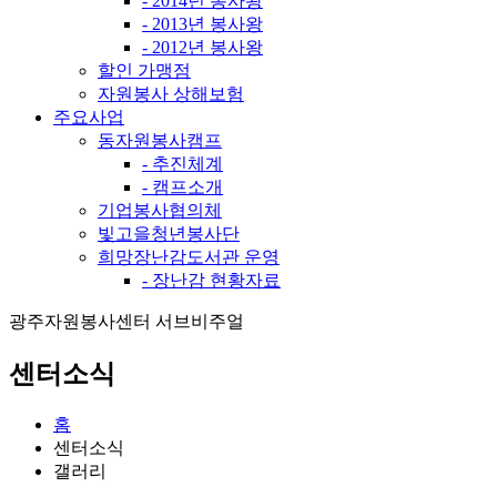
- 2014년 봉사왕
- 2013년 봉사왕
- 2012년 봉사왕
할인 가맹점
자원봉사 상해보험
주요사업
동자원봉사캠프
- 추진체계
- 캠프소개
기업봉사협의체
빛고을청년봉사단
희망장난감도서관 운영
- 장난감 현황자료
광주자원봉사센터 서브비주얼
센터소식
홈
센터소식
갤러리