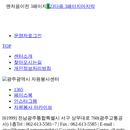
맨처음
이전 3페이지
1
2
3
다음 3페이지
마지막
운영자로그인
TOP
센터소개
찾아오시는길
개인정보처리방침
1365
페이스북
인스타그램
자원봉사 아카이브
[61999] 전남광주통합특별시 서구 상무대로 760(광주교통공
사) 1층
Tel : 062-613-5581~7 | Fax : 062-613-5585 | E-mail :
gjvc@hanmail.net
copyright(c) Gwangju Volunteer Center. all right