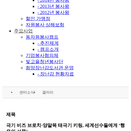
- 2014년 봉사왕
- 2013년 봉사왕
- 2012년 봉사왕
할인 가맹점
자원봉사 상해보험
주요사업
동자원봉사캠프
- 추진체계
- 캠프소개
기업봉사협의체
빛고을청년봉사단
희망장난감도서관 운영
- 장난감 현황자료
센터소식
갤러리
제목
극기 비즈 브로치·양말목 태극기 키링, 세계선수들에게 ‘행