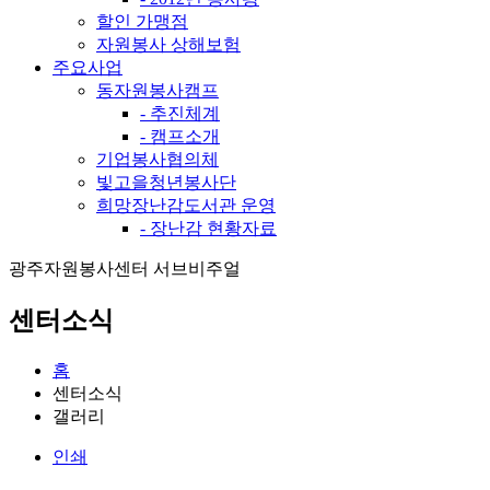
할인 가맹점
자원봉사 상해보험
주요사업
동자원봉사캠프
- 추진체계
- 캠프소개
기업봉사협의체
빛고을청년봉사단
희망장난감도서관 운영
- 장난감 현황자료
광주자원봉사센터 서브비주얼
센터소식
홈
센터소식
갤러리
인쇄