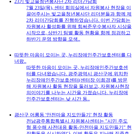
23기 빛고을청년봉사단 2차 리더간담회
7월 23일(목), 센터 회의실에서 자원봉사 현장을 이
끌어주시는 빛고을청년봉사단 리더분들과 함께 제
2차 리더간담회를 진행하였습니다. 이번 간담회는
자원봉사 활성화를 위해 힘써준우수봉사자 시상을
시작으로, 상반기 팀별 활동 현황을 함께 점검하고
하반기 운영 방향을 모색..
따뜻한 마음이 모이는 곳, 누리장애인주간보호센터를 다
녀왔..
따뜻한 마음이 모이는 곳, 누리장애인주간보호센
터를 다녀왔습니다. 광주광역시 광산구에 위치한
누리장애인주간보호센터(센터장 이희경)를 방문
해 자원봉사 활동 현장을 둘러보고, 자원봉사현장
의이야기를 나누는 시간을 가졌습니다. 누리장애
인주간보호센터는 낮 시간 동..
광산구 어룡동 '안전마을 지도만들기' 현장 활동
전남광주통합특별시 자원봉사센터는 "시민 주도
형 풍수해 사전대응 활동-안전마을 지도만들기" 현
장활동을 실시하였다. 이번 활동은 지난해 집중호