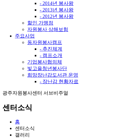
- 2014년 봉사왕
- 2013년 봉사왕
- 2012년 봉사왕
할인 가맹점
자원봉사 상해보험
주요사업
동자원봉사캠프
- 추진체계
- 캠프소개
기업봉사협의체
빛고을청년봉사단
희망장난감도서관 운영
- 장난감 현황자료
광주자원봉사센터 서브비주얼
센터소식
홈
센터소식
갤러리