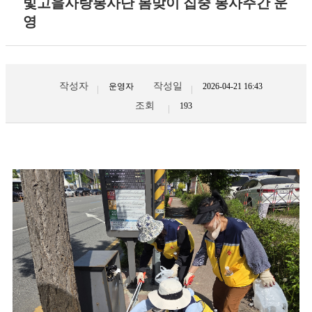
빛고을사랑봉사단 봄맞이 집중 봉사주간 운
영
작성자
작성일
운영자
2026-04-21 16:43
조회
193