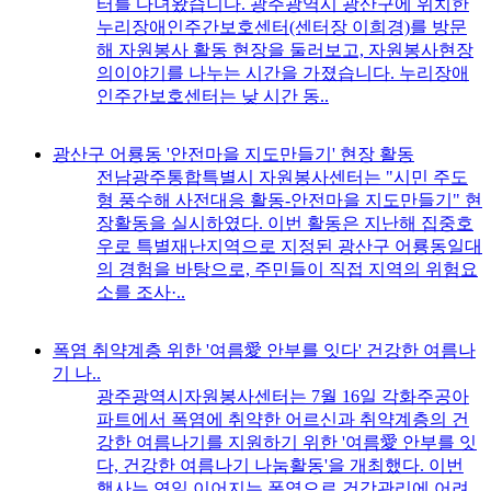
터를 다녀왔습니다. 광주광역시 광산구에 위치한
누리장애인주간보호센터(센터장 이희경)를 방문
해 자원봉사 활동 현장을 둘러보고, 자원봉사현장
의이야기를 나누는 시간을 가졌습니다. 누리장애
인주간보호센터는 낮 시간 동..
광산구 어룡동 '안전마을 지도만들기' 현장 활동
전남광주통합특별시 자원봉사센터는 "시민 주도
형 풍수해 사전대응 활동-안전마을 지도만들기" 현
장활동을 실시하였다. 이번 활동은 지난해 집중호
우로 특별재난지역으로 지정된 광산구 어룡동일대
의 경험을 바탕으로, 주민들이 직접 지역의 위험요
소를 조사·..
폭염 취약계층 위한 '여름愛 안부를 잇다' 건강한 여름나
기 나..
광주광역시자원봉사센터는 7월 16일 각화주공아
파트에서 폭염에 취약한 어르신과 취약계층의 건
강한 여름나기를 지원하기 위한 '여름愛 안부를 잇
다, 건강한 여름나기 나눔활동'을 개최했다. 이번
행사는 연일 이어지는 폭염으로 건강관리에 어려