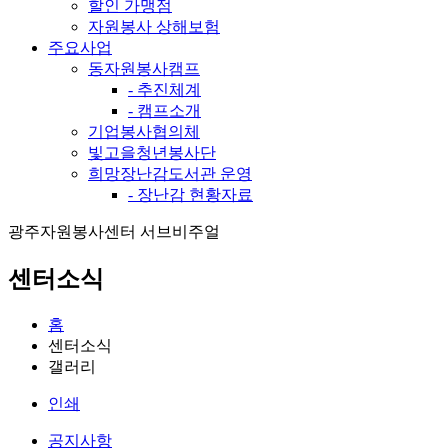
할인 가맹점
자원봉사 상해보험
주요사업
동자원봉사캠프
- 추진체계
- 캠프소개
기업봉사협의체
빛고을청년봉사단
희망장난감도서관 운영
- 장난감 현황자료
광주자원봉사센터 서브비주얼
센터소식
홈
센터소식
갤러리
인쇄
공지사항