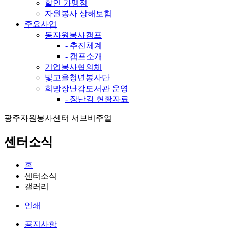
할인 가맹점
자원봉사 상해보험
주요사업
동자원봉사캠프
- 추진체계
- 캠프소개
기업봉사협의체
빛고을청년봉사단
희망장난감도서관 운영
- 장난감 현황자료
광주자원봉사센터 서브비주얼
센터소식
홈
센터소식
갤러리
인쇄
공지사항