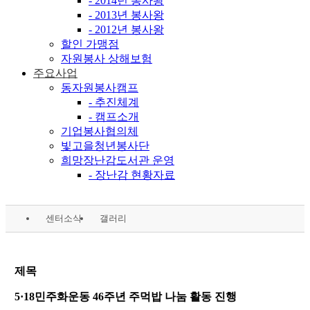
- 2014년 봉사왕
- 2013년 봉사왕
- 2012년 봉사왕
할인 가맹점
자원봉사 상해보험
주요사업
동자원봉사캠프
- 추진체계
- 캠프소개
기업봉사협의체
빛고을청년봉사단
희망장난감도서관 운영
- 장난감 현황자료
센터소식
갤러리
제목
5·18민주화운동 46주년 주먹밥 나눔 활동 진행