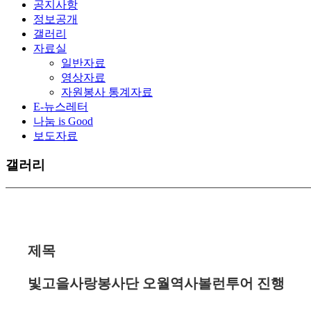
공지사항
정보공개
갤러리
자료실
일반자료
영상자료
자원봉사 통계자료
E-뉴스레터
나눔 is Good
보도자료
갤러리
제목
빛고을사랑봉사단 오월역사볼런투어 진행