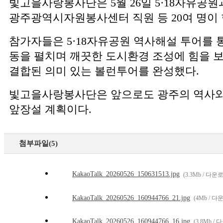
빛고을사랑봉사단은 5월 26일 5·18자유공원
광주광역시자원봉사센터 직원 등 20여 명이 
참가자들은 5·18자유공원 역사해설 투어를 
동을 펼치며 깨끗한 도시환경 조성에 힘을 보
결합된 의미 있는 볼런투어를 완성했다.
빛고을사랑봉사단은 앞으로도 광주의 역사와 
앞장설 계획이다.
첨부파일(5)
KakaoTalk_20260526_150631513.jpg
(3.3Mb / 다운
KakaoTalk_20260526_160944766_21.jpg
(4Mb / 다
KakaoTalk_20260526_160944766_16.jpg
(3.8Mb /