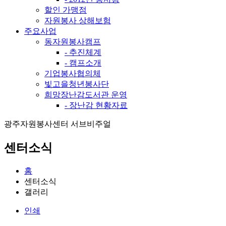
할인 가맹점
자원봉사 상해보험
주요사업
동자원봉사캠프
- 추진체계
- 캠프소개
기업봉사협의체
빛고을청년봉사단
희망장난감도서관 운영
- 장난감 현황자료
광주자원봉사센터 서브비주얼
센터소식
홈
센터소식
갤러리
인쇄