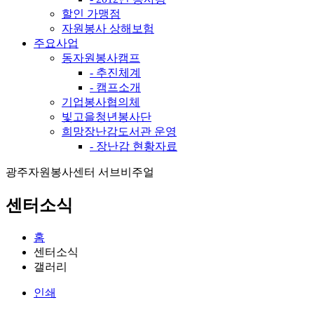
할인 가맹점
자원봉사 상해보험
주요사업
동자원봉사캠프
- 추진체계
- 캠프소개
기업봉사협의체
빛고을청년봉사단
희망장난감도서관 운영
- 장난감 현황자료
광주자원봉사센터 서브비주얼
센터소식
홈
센터소식
갤러리
인쇄