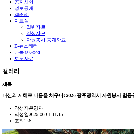
공지사항
정보공개
갤러리
자료실
일반자료
영상자료
자원봉사 통계자료
E-뉴스레터
나눔 is Good
보도자료
갤러리
제목
다산의 지혜로 마음을 채우다! 2026 광주광역시 자원봉사 합
작성자
운영자
작성일
2026-06-01 11:15
조회
136