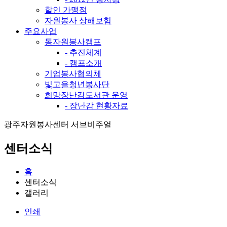
할인 가맹점
자원봉사 상해보험
주요사업
동자원봉사캠프
- 추진체계
- 캠프소개
기업봉사협의체
빛고을청년봉사단
희망장난감도서관 운영
- 장난감 현황자료
광주자원봉사센터 서브비주얼
센터소식
홈
센터소식
갤러리
인쇄