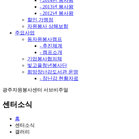
- 2014년 봉사왕
- 2013년 봉사왕
- 2012년 봉사왕
할인 가맹점
자원봉사 상해보험
주요사업
동자원봉사캠프
- 추진체계
- 캠프소개
기업봉사협의체
빛고을청년봉사단
희망장난감도서관 운영
- 장난감 현황자료
광주자원봉사센터 서브비주얼
센터소식
홈
센터소식
갤러리