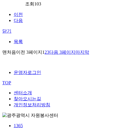
조회
103
이전
다음
닫기
목록
맨처음
이전 3페이지
1
2
3
다음 3페이지
마지막
운영자로그인
TOP
센터소개
찾아오시는길
개인정보처리방침
1365