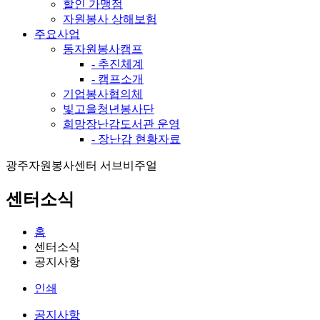
할인 가맹점
자원봉사 상해보험
주요사업
동자원봉사캠프
- 추진체계
- 캠프소개
기업봉사협의체
빛고을청년봉사단
희망장난감도서관 운영
- 장난감 현황자료
광주자원봉사센터 서브비주얼
센터소식
홈
센터소식
공지사항
인쇄
공지사항