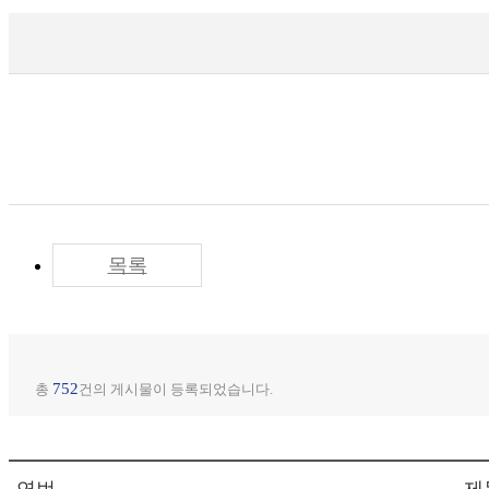
목록
752
총
건의 게시물이 등록되었습니다.
연번
제