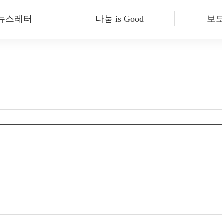
-뉴스레터
나눔 is Good
보