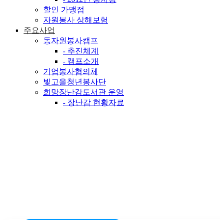
할인 가맹점
자원봉사 상해보험
주요사업
동자원봉사캠프
- 추진체계
- 캠프소개
기업봉사협의체
빛고을청년봉사단
희망장난감도서관 운영
- 장난감 현황자료