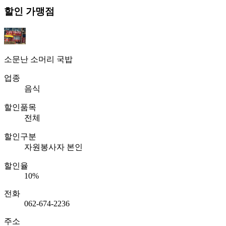
할인 가맹점
소문난 소머리 국밥
업종
음식
할인품목
전체
할인구분
자원봉사자 본인
할인율
10%
전화
062-674-2236
주소