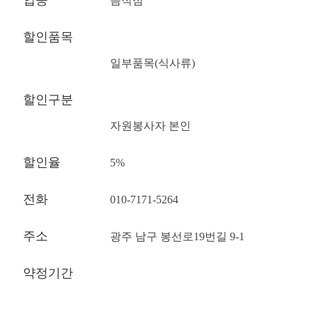
업종
음식점
할인품목
일부품목(식사류)
할인구분
자원봉사자 본인
할인율
5%
전화
010-7171-5264
주소
광주 남구 봉선로19번길 9-1
약정기간