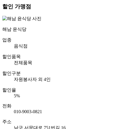
할인 가맹점
해남 윤식당
업종
음식점
할인품목
전체품목
할인구분
자원봉사자 외 4인
할인율
5%
전화
010-9003-0821
주소
남구 서문대로 751번길 16