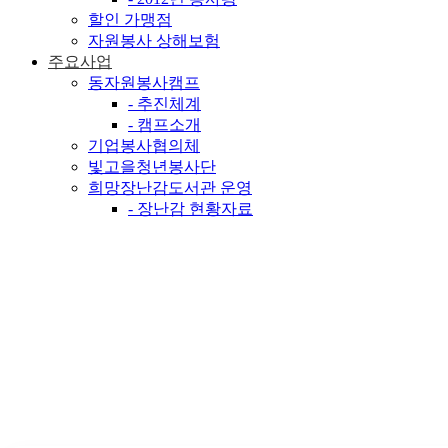
할인 가맹점
자원봉사 상해보험
주요사업
동자원봉사캠프
- 추진체계
- 캠프소개
기업봉사협의체
빛고을청년봉사단
희망장난감도서관 운영
- 장난감 현황자료