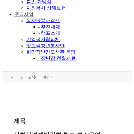
할인 가맹점
자원봉사 상해보험
주요사업
동자원봉사캠프
- 추진체계
- 캠프소개
기업봉사협의체
빛고을청년봉사단
희망장난감도서관 운영
- 장난감 현황자료
센터소식
갤러리
제목