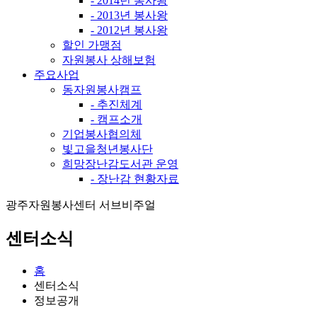
- 2014년 봉사왕
- 2013년 봉사왕
- 2012년 봉사왕
할인 가맹점
자원봉사 상해보험
주요사업
동자원봉사캠프
- 추진체계
- 캠프소개
기업봉사협의체
빛고을청년봉사단
희망장난감도서관 운영
- 장난감 현황자료
광주자원봉사센터 서브비주얼
센터소식
홈
센터소식
정보공개