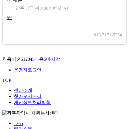
광주 남구 봉선로19번길 9-1
5%
010-7171-5264
처음
이전5
1
2
3
4
5
다음5
마지막
운영자로그인
TOP
센터소개
찾아오시는길
개인정보처리방침
1365
페이스북