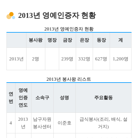
2013년 영예인증자 현황
2013년 영예인증자 현황
봉사왕
명장
금장
은장
동장
계
2013년
2명
239명
332명
627명
1,200명
2013년 봉사왕 리스트
영예
연
인증
소속구
성명
주요활동
번
연도
2013
남구자원
급식봉사(조리, 배식, 설
4
이준호
년
봉사센터
거지)